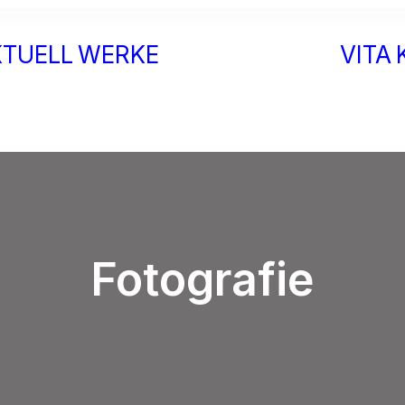
KTUELL
WERKE
VITA
Glas
Papier
Wort
Tragbares
Fotografie