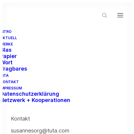
INTRO
AKTUELL
WERKE
Glas
Papier
Wort
Tragbares
VITA
Artist in Residence
KONTAKT
IMPRESSUM
Datenschutzerklärung
Netzwerk + Kooperationen
Kontakt
susannesorg@tuta.com