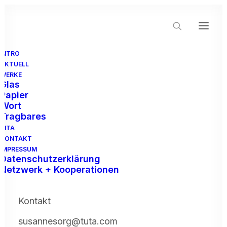
INTRO
AKTUELL
WERKE
Glas
Papier
Wort
Tragbares
VITA
Atelier
KONTAKT
IMPRESSUM
Datenschutzerklärung
Netzwerk + Kooperationen
Kontakt
susannesorg@tuta.com