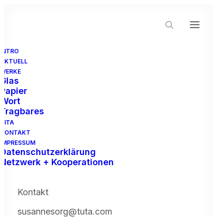
INTRO
AKTUELL
WERKE
Glas
Papier
AKTUELL
Wort
Ausstellungseröffnung
Tragbares
VITA
KONTAKT
IMPRESSUM
Datenschutzerklärung
Netzwerk + Kooperationen
Kontakt
susannesorg@tuta.com